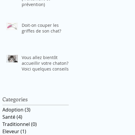
prévention)
Doit-on couper les
griffes de son chat?
Vous allez bientôt
accueillir votre chaton?
Voici quelques conseils
pour l'aider à s'adapter
Categories
Adoption
(3)
3 posts
Santé
(4)
4 posts
Traditionnel
(0)
0 posts
Eleveur
(1)
1 post