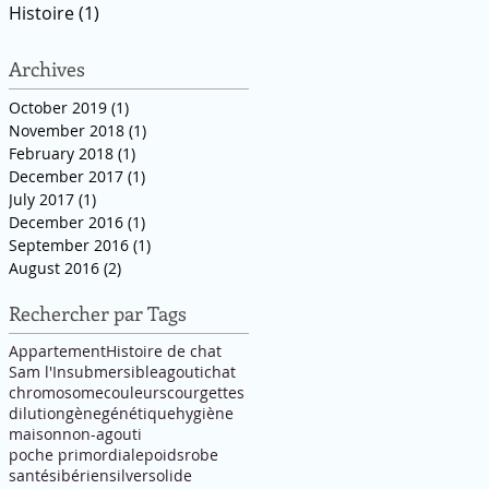
Histoire
(1)
1 post
Archives
October 2019
(1)
1 post
November 2018
(1)
1 post
February 2018
(1)
1 post
December 2017
(1)
1 post
July 2017
(1)
1 post
December 2016
(1)
1 post
September 2016
(1)
1 post
August 2016
(2)
2 posts
Rechercher par Tags
Appartement
Histoire de chat
Sam l'Insubmersible
agouti
chat
chromosome
couleurs
courgettes
dilution
gène
génétique
hygiène
maison
non-agouti
poche primordiale
poids
robe
santé
sibérien
silver
solide