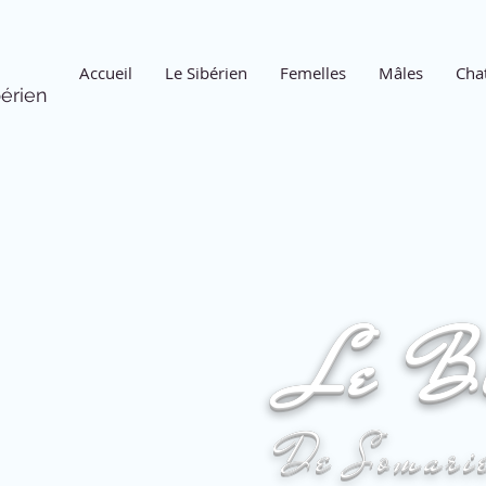
Accueil
Le Sibérien
Femelles
Mâles
Cha
érien
Le B
De Somari