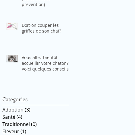
prévention)
Doit-on couper les
griffes de son chat?
Vous allez bientôt
accueillir votre chaton?
Voici quelques conseils
pour l'aider à s'adapter
Categories
Adoption
(3)
3 posts
Santé
(4)
4 posts
Traditionnel
(0)
0 posts
Eleveur
(1)
1 post