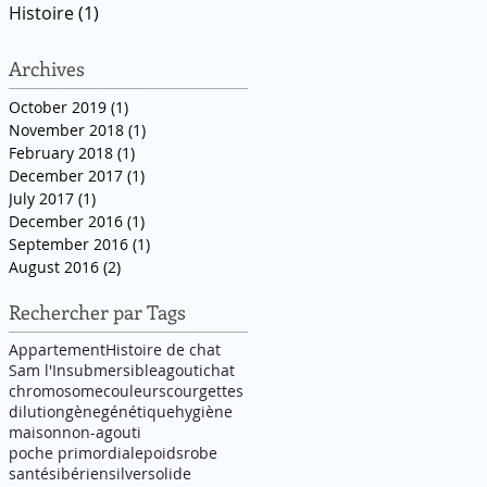
Histoire
(1)
1 post
Archives
October 2019
(1)
1 post
November 2018
(1)
1 post
February 2018
(1)
1 post
December 2017
(1)
1 post
July 2017
(1)
1 post
December 2016
(1)
1 post
September 2016
(1)
1 post
August 2016
(2)
2 posts
Rechercher par Tags
Appartement
Histoire de chat
Sam l'Insubmersible
agouti
chat
chromosome
couleurs
courgettes
dilution
gène
génétique
hygiène
maison
non-agouti
poche primordiale
poids
robe
santé
sibérien
silver
solide