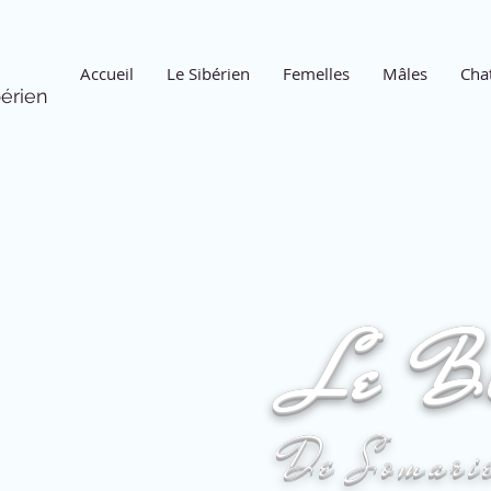
Accueil
Le Sibérien
Femelles
Mâles
Cha
érien
Le B
De Somari